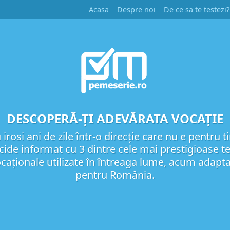
Acasa
Despre noi
De ce sa te testezi?
DESCOPERĂ-ȚI ADEVĂRATA VOCAȚIE
irosi ani de zile într-o direcție care nu e pentru t
ide informat cu 3 dintre cele mai prestigioase t
caționale utilizate în întreaga lume, acum adapt
pentru România.