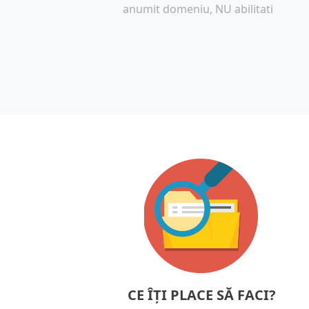
anumit domeniu, NU abilitati
CE ÎȚI PLACE SĂ FACI?