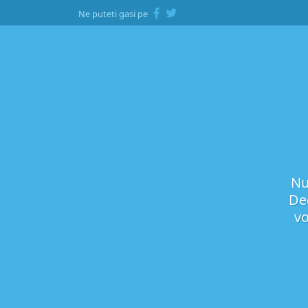
Ne puteti gasi pe
Nu 
Dec
vo