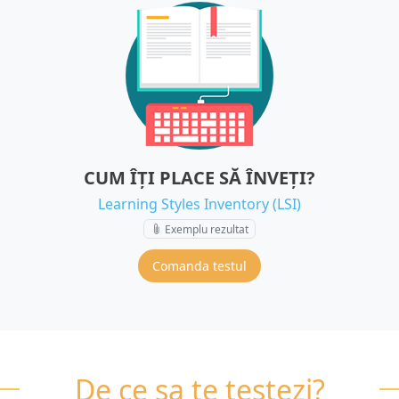
CUM ÎȚI PLACE SĂ ÎNVEȚI?
Learning Styles Inventory (LSI)
Exemplu rezultat
10 €
Comanda testul
+ TVA
De ce sa te testezi?