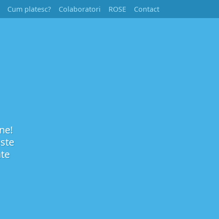
Cum platesc?
Colaboratori
ROSE
Contact
ine!
este
ate