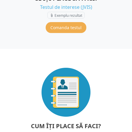
Testul de interese (JVIS)
Exemplu rezultat
10 €
Comanda testul
+ TVA
CUM ÎȚI PLACE SĂ FACI?